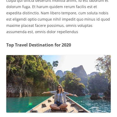
culpa qui officia deserunt mollitia animi, id est laborum et
dolorum fuga. Et harum quidem rerum facilis est et
expedita distinctio. Nam libero tempore, cum soluta nobis
est eligendi optio cumque nihil impedit quo minus id quod
maxime placeat facere possimus, omnis voluptas
assumenda est, omnis dolor repellendus
Top Travel Destination for 2020