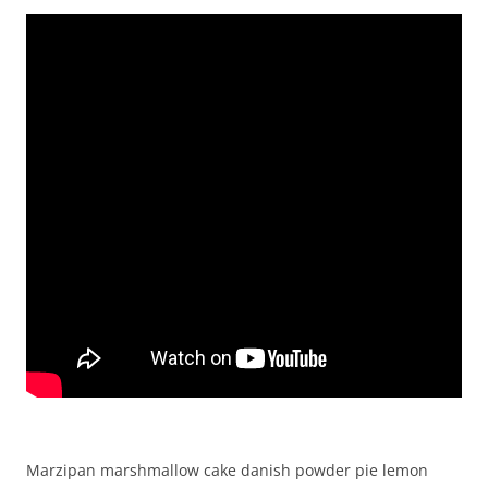
Marzipan marshmallow cake danish powder pie lemon